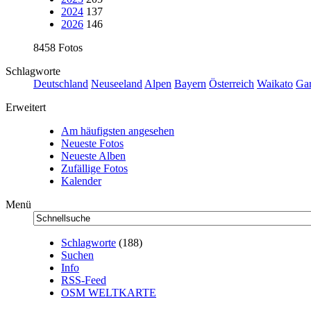
2024
137
2026
146
8458 Fotos
Schlagworte
Deutschland
Neuseeland
Alpen
Bayern
Österreich
Waikato
Gar
Erweitert
Am häufigsten angesehen
Neueste Fotos
Neueste Alben
Zufällige Fotos
Kalender
Menü
Schlagworte
(188)
Suchen
Info
RSS-Feed
OSM WELTKARTE