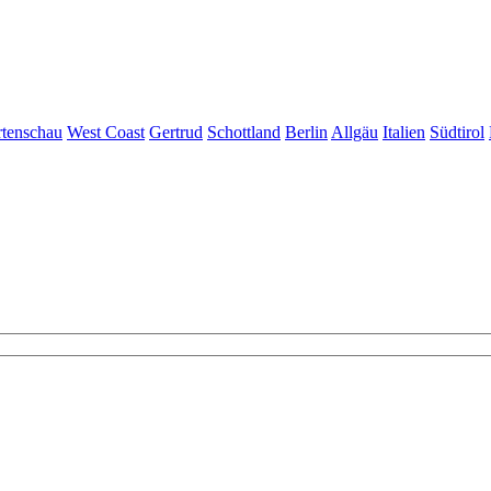
tenschau
West Coast
Gertrud
Schottland
Berlin
Allgäu
Italien
Südtirol