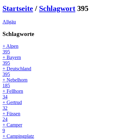
Startseite
/
Schlagwort
395
Allgäu
Schlagworte
+ Alpen
395
+ Bayern
395
+ Deutschland
395
+ Nebelhorn
185
+ Fellhorn
34
+ Gertrud
32
+ Füssen
24
+ Camper
9
+ Campingplatz