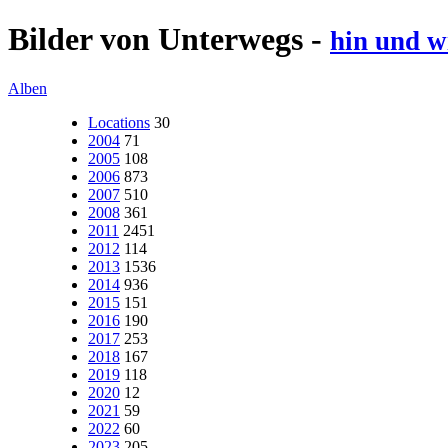
Bilder von Unterwegs -
hin und w
Alben
Locations
30
2004
71
2005
108
2006
873
2007
510
2008
361
2011
2451
2012
114
2013
1536
2014
936
2015
151
2016
190
2017
253
2018
167
2019
118
2020
12
2021
59
2022
60
2023
205