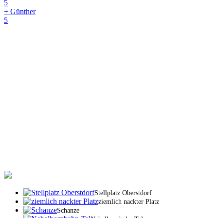
5
+ Günther
5
Stellplatz Oberstdorf
ziemlich nackter Platz
Schanze