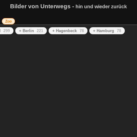
Bilder von Unterwegs -
hin und wieder zurück
Zoo
d
299
+ Berlin
221
+ Hagenbeck
78
+ Hamburg
78