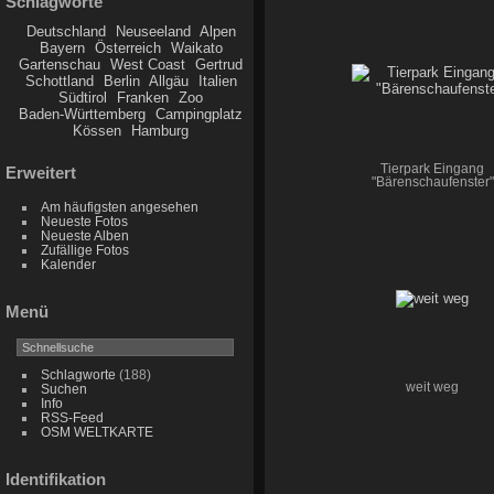
Schlagworte
Deutschland
Neuseeland
Alpen
Bayern
Österreich
Waikato
Gartenschau
West Coast
Gertrud
Schottland
Berlin
Allgäu
Italien
Südtirol
Franken
Zoo
Baden-Württemberg
Campingplatz
Kössen
Hamburg
Tierpark Eingang
Erweitert
"Bärenschaufenster"
Am häufigsten angesehen
Neueste Fotos
Neueste Alben
Zufällige Fotos
Kalender
Menü
Schlagworte
(188)
weit weg
Suchen
Info
RSS-Feed
OSM WELTKARTE
Identifikation