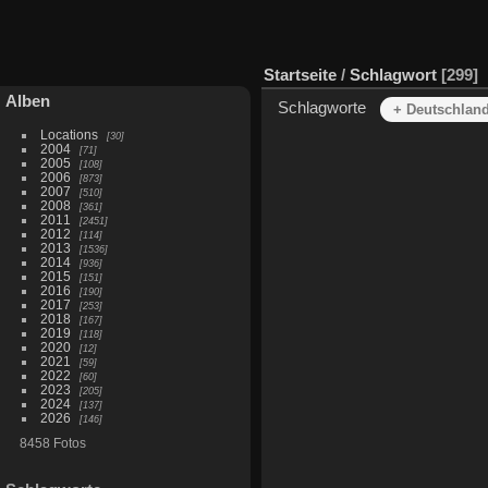
Startseite
/
Schlagwort
299
Alben
Schlagworte
+ Deutschlan
Locations
30
2004
71
2005
108
2006
873
2007
510
2008
361
2011
2451
2012
114
2013
1536
2014
936
2015
151
2016
190
2017
253
2018
167
2019
118
2020
12
2021
59
2022
60
2023
205
2024
137
2026
146
8458 Fotos