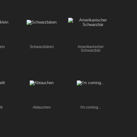
ein
Schwarzbären
Amerikanischer
Schwarzbär
lt
Abtauchen
I'm coming...